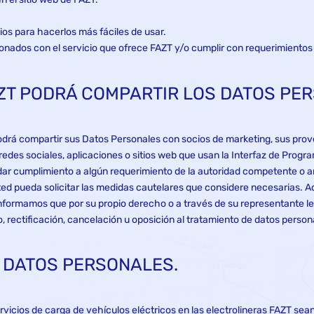
icios para hacerlos más fáciles de usar.
cionados con el servicio que ofrece FAZT y/o cumplir con requerimiento
AZT PODRÁ COMPARTIR LOS DATOS PE
drá compartir sus Datos Personales con socios de marketing, sus prov
redes sociales, aplicaciones o sitios web que usan la Interfaz de Progr
ar cumplimiento a algún requerimiento de la autoridad competente o ant
ted pueda solicitar las medidas cautelares que considere necesarias. A
informamos que por su propio derecho o a través de su representante leg
 rectificación, cancelación u oposición al tratamiento de datos person
S DATOS PERSONALES.
ervicios de carga de vehículos eléctricos en las electrolineras FAZT sea