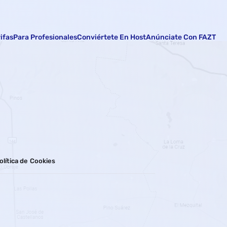
rifas
Para Profesionales
Conviértete En Host
Anúnciate Con FAZT
olítica de Cookies