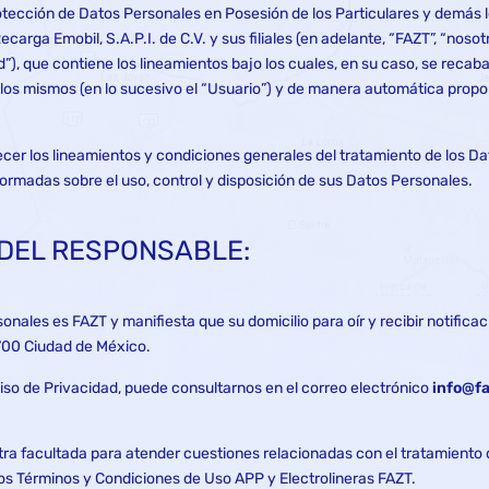
otección de Datos Personales en Posesión de los Particulares y demás le
rga Emobil, S.A.P.I. de C.V. y sus filiales (en adelante, “FAZT”, “nosot
d”), que contiene los lineamientos bajo los cuales, en su caso, se recaba
 los mismos (en lo sucesivo el “Usuario”) y de manera automática proporc
ecer los lineamientos y condiciones generales del tratamiento de los Da
ormadas sobre el uso, control y disposición de sus Datos Personales.
O DEL RESPONSABLE:
onales es FAZT y manifiesta que su domicilio para oír y recibir notific
1700 Ciudad de México.
iso de Privacidad, puede consultarnos en el correo electrónico
info@f
a facultada para atender cuestiones relacionadas con el tratamiento
ros Términos y Condiciones de Uso APP y Electrolineras FAZT.