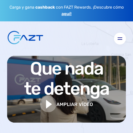
Carga y gana
cashback
con FAZT Rewards. ¡Descubre cómo
aquí!
Que nada
te detenga
AMPLIAR VÍDEO